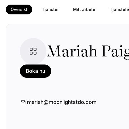
Översikt
Tjänster
Mitt arbete
Tjänstele
Mariah Pai
Boka nu
mariah@moonlightstdo.com