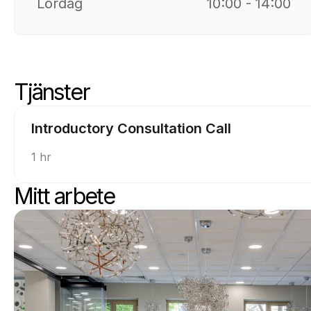
Lördag
10:00 - 14:00
Tjänster
Skippa tjänster
Gå till toppen av tjänsterna
Introductory Consultation Call
1 hr
Mitt arbete