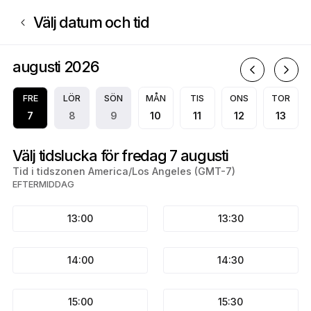
Boka nu på Mariah Paige | Appointible
Välj datum och tid
augusti 2026
a
FRE
LÖR
SÖN
MÅN
TIS
ONS
TOR
7
8
9
10
11
12
13
Välj tidslucka för fredag 7 augusti
Tid i tidszonen America/Los Angeles (GMT-7)
EFTERMIDDAG
13:00
13:30
14:00
14:30
15:00
15:30