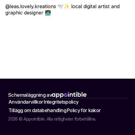
@leas.lovely.kreations 🕊️✨ local digital artist and
graphic designer 👩🏽‍💻
Schemaläggning av
Användarvillkor
Integritetspolicy
Tillägg om databehandling
Policy för kakor
2026 © Appointible. Alla rättigheter förbehållna.