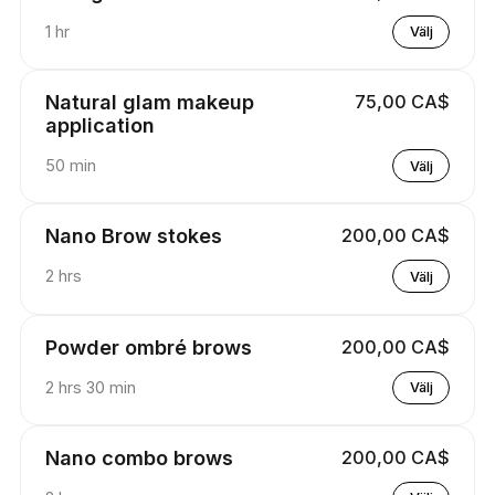
1 hr
Välj
Natural glam makeup
75,00 CA$
application
50 min
Välj
Nano Brow stokes
200,00 CA$
2 hrs
Välj
Powder ombré brows
200,00 CA$
2 hrs 30 min
Välj
Nano combo brows
200,00 CA$