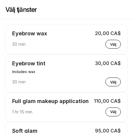
Boka nu på The Precise Pineapple | 7 Rivercrest Rd, Toronto | Appointi
Välj tjänster
Eyebrow wax
20,00 CA$
20 min
Välj
Eyebrow tint
30,00 CA$
Includes wax
30 min
Välj
Full glam makeup application
110,00 CA$
1 hr 15 min
Välj
Soft glam
95,00 CA$