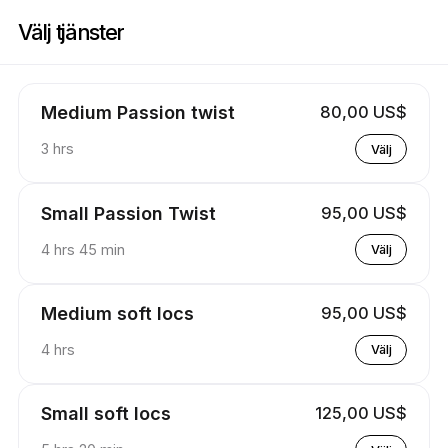
Boka nu på Stylez By Kay | 537 Poplar Springs Rd, Reform | Appointible
Välj tjänster
Medium Passion twist
80,00 US$
3 hrs
Välj
Small Passion Twist
95,00 US$
4 hrs 45 min
Välj
Medium soft locs
95,00 US$
4 hrs
Välj
Small soft locs
125,00 US$