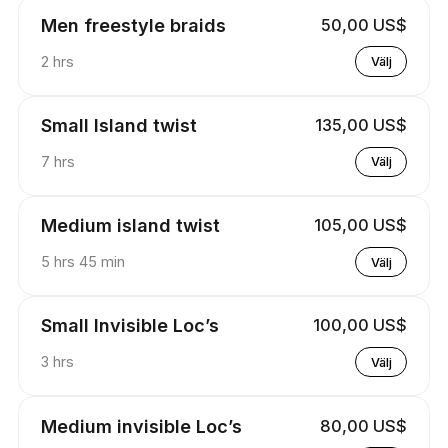
Men freestyle braids
50,00 US$
2 hrs
Välj
Small Island twist
135,00 US$
7 hrs
Välj
Medium island twist
105,00 US$
5 hrs 45 min
Välj
Small Invisible Loc’s
100,00 US$
3 hrs
Välj
Medium invisible Loc’s
80,00 US$