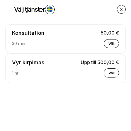
Boka nu på Testas UAB | 60c Jonavos g., Kaunas | Appointible
Välj tjänster
Konsultation
50,00 €
30 min
Välj
Vyr kirpimas
Upp till 500,00 €
1 hr
Välj