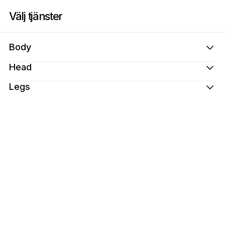
Boka nu på Spa House Long Island | 185 Morris Ave, Holtsville | Appoin
Välj tjänster
Body
Head
Legs