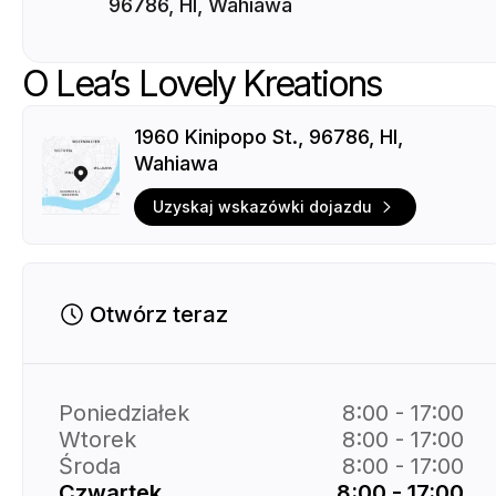
96786, HI, Wahiawa
O Lea’s Lovely Kreations
1960 Kinipopo St., 96786, HI,
Wahiawa
Uzyskaj wskazówki dojazdu
Otwórz teraz
Poniedziałek
8:00 - 17:00
Wtorek
8:00 - 17:00
Środa
8:00 - 17:00
Czwartek
8:00 - 17:00