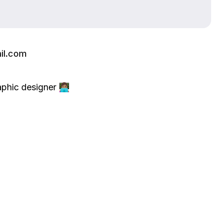
il.com
ic designer 👩🏽‍💻