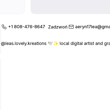
+1 808-476-8647
aeryn17lea@gma
Zadzwoń
@leas.lovely.kreations 🕊️✨ local digital artist and graph