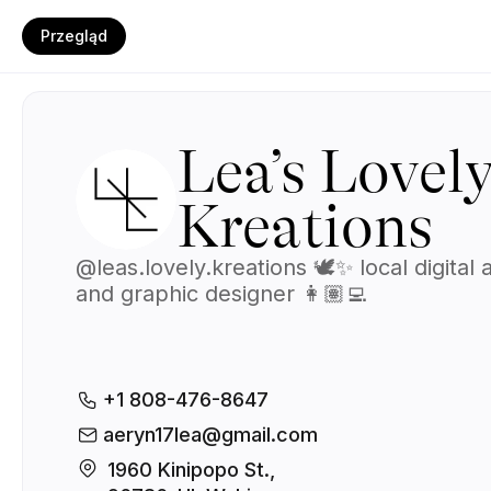
Przegląd
Lea’s Lovel
Kreations
@leas.lovely.kreations 🕊️✨ local digital a
and graphic designer 👩🏽‍💻
+1 808-476-8647
aeryn17lea@gmail.com
1960 Kinipopo St., 
