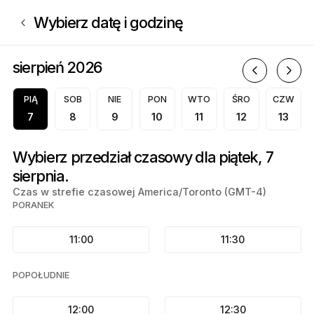
Zarezerwuj teraz w Kgnails | 5005 Bd Léger, Montréal | Appointible
Wybierz datę i godzinę
sierpień 2026
s
PIĄ
SOB
NIE
PON
WTO
ŚRO
CZW
7
8
9
10
11
12
13
Wybierz przedział czasowy dla piątek, 7
sierpnia.
Czas w strefie czasowej America/Toronto (GMT-4)
PORANEK
11:00
11:30
POPOŁUDNIE
12:00
12:30