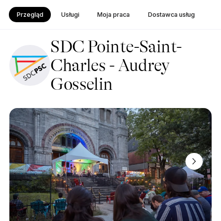
Przegląd
Usługi
Moja praca
Dostawca usług
SDC Pointe-Saint-
Charles - Audrey
Gosselin