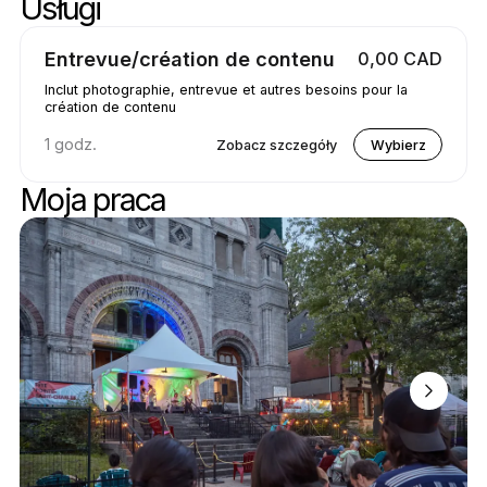
Usługi
Usługi pomijania
Przejdź do góry usług
Entrevue/création de contenu
0,00 CAD
Inclut photographie, entrevue et autres besoins pour la
création de contenu
1 godz.
Zobacz szczegóły
Wybierz
Moja praca