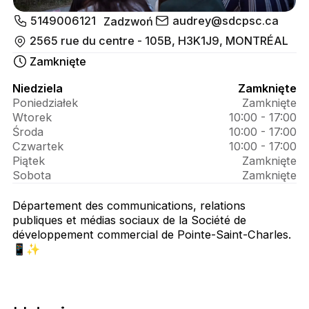
O SDC 
5149006121
audrey@sdcpsc.ca
Zadzwoń
Pointe-
2565 rue du centre - 105B, H3K1J9, MONTRÉAL
Zamknięte
Saint-
Charles 
Niedziela
Zamknięte
Poniedziałek
Zamknięte
- 
Wtorek
10:00 - 17:00
Audrey 
Środa
10:00 - 17:00
Czwartek
10:00 - 17:00
Gosselin
Piątek
Zamknięte
Sobota
Zamknięte
Département des communications, relations
publiques et médias sociaux de la Société de
développement commercial de Pointe-Saint-Charles.
📱✨