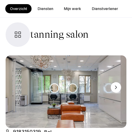
Overzicht
Diensten
Mijn werk
Dienstverlener
tanning salon
9183150319
Bel