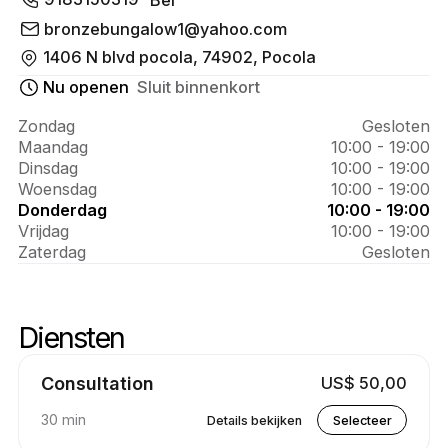
Over 
tanning 
bronzebungalow1@yahoo.com
1406 N blvd pocola, 74902, Pocola
salon
Nu openen
Sluit binnenkort
Zondag
Gesloten
Maandag
10:00 - 19:00
Dinsdag
10:00 - 19:00
Woensdag
10:00 - 19:00
Donderdag
10:00 - 19:00
Vrijdag
10:00 - 19:00
Zaterdag
Gesloten
Diensten
Diensten voor overslaan
Ga naar het begin van de services
Consultation
US$ 50,00
30 min
Details bekijken
Selecteer