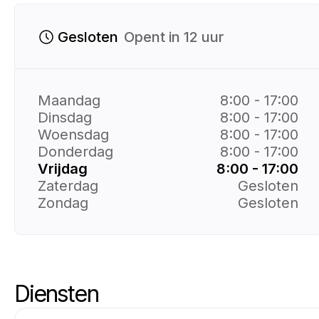
Gesloten
Opent in 12 uur
Maandag
8:00 - 17:00
Dinsdag
8:00 - 17:00
Woensdag
8:00 - 17:00
Donderdag
8:00 - 17:00
Vrijdag
8:00 - 17:00
Zaterdag
Gesloten
Zondag
Gesloten
Diensten
Diensten voor overslaan
Ga naar het begin van de services