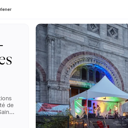
rlener
-
es
tions
té de
aint-