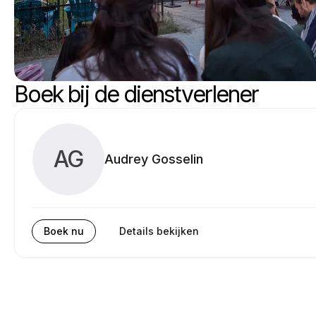
Boek bij de dienstverlener
AG
Audrey Gosselin
Boek nu
Details bekijken