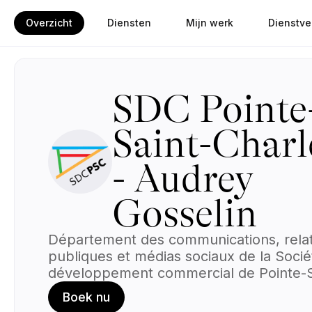
Overzicht
Diensten
Mijn werk
Dienstve
SDC Pointe
Saint-Charl
- Audrey
Gosselin
Département des communications, rela
publiques et médias sociaux de la Socié
développement commercial de Pointe-S
Charles. 📱✨
Boek nu