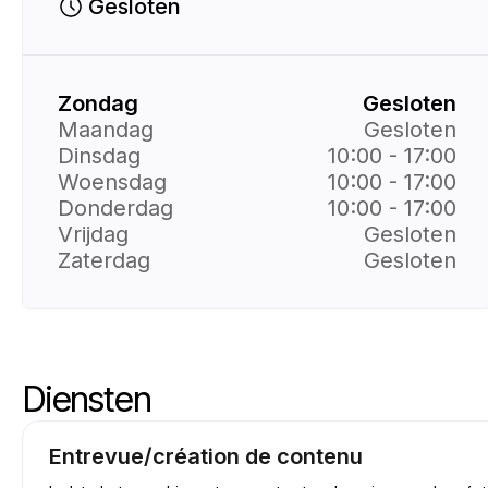
Gesloten
Zondag
Gesloten
Maandag
Gesloten
Dinsdag
10:00 - 17:00
Woensdag
10:00 - 17:00
Donderdag
10:00 - 17:00
Vrijdag
Gesloten
Zaterdag
Gesloten
Diensten
Diensten voor overslaan
Ga naar het begin van de services
Entrevue/création de contenu