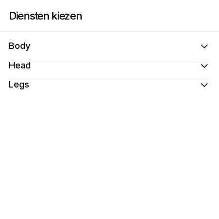
Boek nu bij Spa House Long Island | 185 Morris Ave, Holtsville | Appoin
Diensten kiezen
Body
Head
Legs