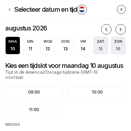
Boek nu bij EMJ CREDIT SOLUTIONS | PO Box 9704, Center Point | Appo
Selecteer datum en tijd
augustus 2026
a
MAA
DIN
WOE
DON
VRI
ZAT
ZON
10
11
12
13
14
15
16
Kies een tijdslot voor maandag 10 augustus
Tijd in de America/Chicago tijdzone (GMT-5)
OCHTEND
09:00
10:00
11:00
MIDDAG