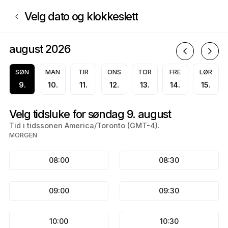
Bestill nå på Kgnails | 5005 Bd Léger, Montréal | Appointible
Velg dato og klokkeslett
august 2026
a
SØN
MAN
TIR
ONS
TOR
FRE
LØR
9.
10.
11.
12.
13.
14.
15.
Velg tidsluke for søndag 9. august
Tid i tidssonen America/Toronto (GMT-4).
MORGEN
08:00
08:30
09:00
09:30
10:00
10:30