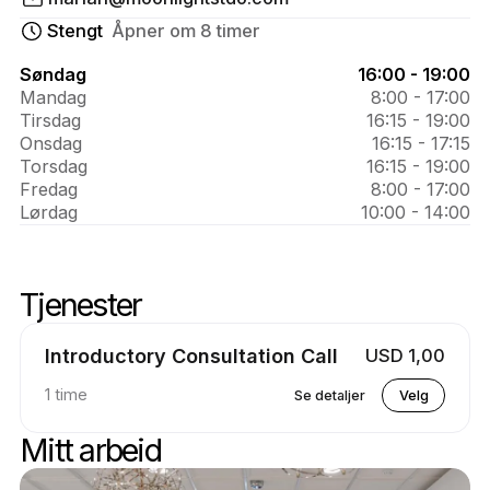
Om 
Mariah 
Stengt
Åpner om 8 timer
Paige
Søndag
16:00 - 19:00
Mandag
8:00 - 17:00
Tirsdag
16:15 - 19:00
Onsdag
16:15 - 17:15
Torsdag
16:15 - 19:00
Fredag
8:00 - 17:00
Lørdag
10:00 - 14:00
Tjenester
Skipstjenester
Gå til toppen av tjenestene
Introductory Consultation Call
USD 1,00
1 time
Se detaljer
Velg
Mitt arbeid