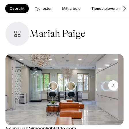
Oversikt
Tjenester
Mitt arbeid
Tjenesteleverandør
Mariah Paige
mariah@moonlightstdo.com