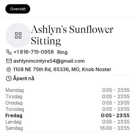
Oversikt
Ashlyn's Sunflower
Sitting
Om 
+1 816-715-0958
Ring
Ashlyn's 
ashlynmcintyre54@gmail.com
1108 NE 75th Rd, 65336, MO, Knob Noster
Sunflower 
Åpent nå
Sitting
Mandag
0:05 - 23:55
Tirsdag
0:05 - 23:55
Onsdag
0:05 - 23:55
Torsdag
0:05 - 23:55
Fredag
0:05 - 23:55
Lørdag
0:05 - 23:55
Søndag
16:00 - 23:55