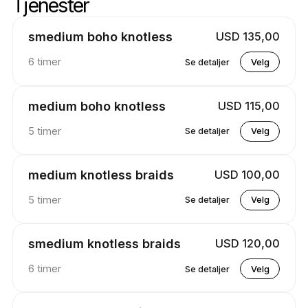
Tjenester
Skipstjenester
Gå til toppen av tjenestene
smedium boho knotless
USD 135,00
6 timer
Se detaljer
Velg
medium boho knotless
USD 115,00
5 timer
Se detaljer
Velg
medium knotless braids
USD 100,00
5 timer
Se detaljer
Velg
smedium knotless braids
USD 120,00
6 timer
Se detaljer
Velg