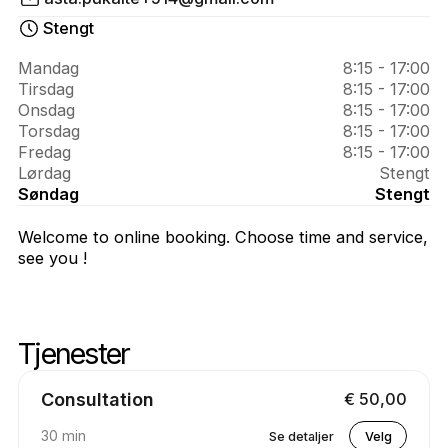
Om 
Asta 
Stengt
Test
Mandag
8:15 - 17:00
Tirsdag
8:15 - 17:00
Onsdag
8:15 - 17:00
Torsdag
8:15 - 17:00
Fredag
8:15 - 17:00
Lørdag
Stengt
Søndag
Stengt
Welcome to online booking. Choose time and service,
see you !
Tjenester
Skipstjenester
Gå til toppen av tjenestene
Consultation
€ 50,00
30 min
Se detaljer
Velg