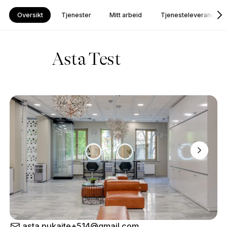
Oversikt
Tjenester
Mitt arbeid
Tjenesteleverandør
Asta Test
asta.pukaite+514@gmail.com