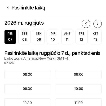
Registracija į Real Quick Like Detailing Inc | 4850 Cypress Gardens Rd,
Pasirinkite laiką
2026 m. rugpjūtis
2
PEN
ŠEŠ
SEK
PIR
ANT
TRE
KET
07
08
09
10
11
12
13
Pasirinkite laiką rugpjūčio 7 d., penktadienis
Laiko zona America/New York (GMT-4)
RYTAS
08:30
09:00
09:30
10:00
10:30
11:00