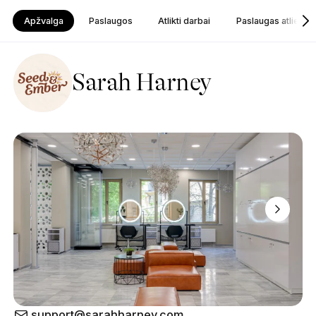
Apžvalga
Paslaugos
Atlikti darbai
Paslaugas atlieka
Sarah Harney
support@sarahharney.com