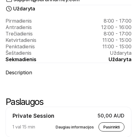
Apie 
Sarah 
Uždaryta
Harney
Pirmadienis
8:00 - 17:00
Antradienis
12:00 - 16:00
Trečiadienis
8:00 - 17:00
Ketvirtadienis
11:00 - 15:00
Penktadienis
11:00 - 15:00
Šeštadienis
Uždaryta
Sekmadienis
Uždaryta
Description
Paslaugos
Praleisti paslaugas
Eiti į paslaugų viršų
Private Session
50,00 AUD
1 val 15 min
Daugiau informacijos
Pasirinkti