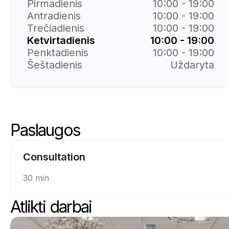
Pirmadienis
10:00 - 19:00
Antradienis
10:00 - 19:00
Trečiadienis
10:00 - 19:00
Ketvirtadienis
10:00 - 19:00
Penktadienis
10:00 - 19:00
Šeštadienis
Uždaryta
Paslaugos
Praleisti paslaugas
Eiti į paslaugų viršų
Consultation
30 min
Atlikti darbai