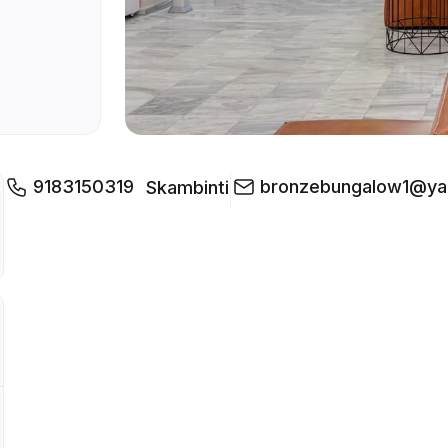
9183150319
bronzebungalow1@y
Skambinti