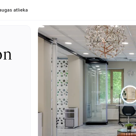
augas atlieka
on