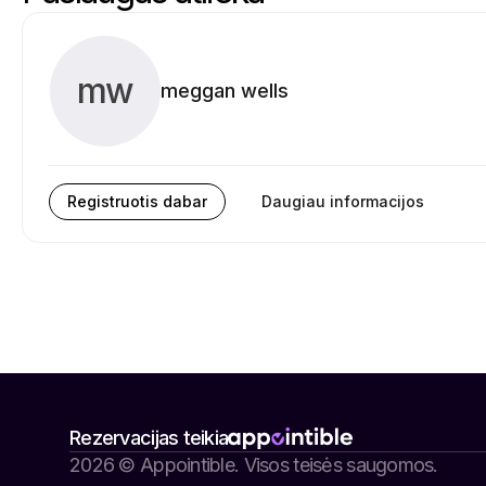
mw
meggan wells
Registruotis dabar
Daugiau informacijos
Rezervacijas teikia
2026 © Appointible. Visos teisės saugomos.