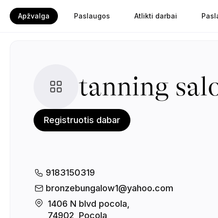
Apžvalga
Paslaugos
Atlikti darbai
Pasl
tanning sal
Registruotis dabar
9183150319
bronzebungalow1@yahoo.com
1406 N blvd pocola, 

74902, Pocola