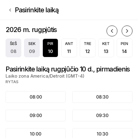
Registracija į A.S.A. Notary Services | N/A, N/A | Appointible
Pasirinkite laiką
2026 m. rugpjūtis
2
ŠEŠ
SEK
PIR
ANT
TRE
KET
PEN
08
09
10
11
12
13
14
Pasirinkite laiką rugpjūčio 10 d., pirmadienis
Laiko zona America/Detroit (GMT-4)
RYTAS
08:00
08:30
09:00
09:30
10:00
10:30