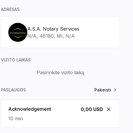
ADRESAS
A.S.A. Notary Services
rugpjūtis
N/A, 48180, MI, N/A
SEK
PIR
ANT
TRE
16
17
18
19
VIZITO LAIKAS
Pasirinkite vizito laiką
PASLAUGOS
Pakeisti
Acknowledgement
0,00 USD
10 min