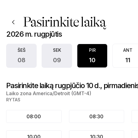
Registracija į A.S.A. Notary Services | N/A, N/A | Appointible
Pasirinkite laiką
2026 m. rugpjūtis
ŠEŠ
SEK
PIR
ANT
08
09
10
11
Pasirinkite laiką rugpjūčio 10 d., pirmadieni
Laiko zona America/Detroit (GMT-4)
RYTAS
08:00
08:30
10:00
10:30