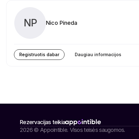
NP
Nico Pineda
Registruotis dabar
Daugiau informacijos
Rezervacijas teikia
2026 © Appointible. Visos teisės saugomos.