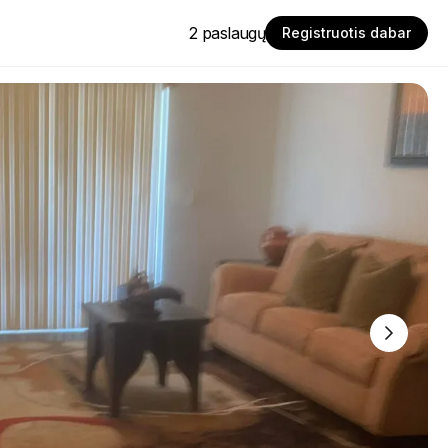
2 paslaugų
Registruotis dabar