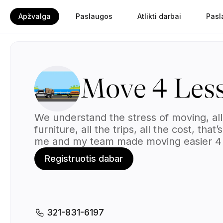
Apžvalga
Paslaugos
Atlikti darbai
Pasl
Move 4 Les
We understand the stress of moving, all
furniture, all the trips, all the cost, that
me and my team made moving easier 4 
than all of our competitors. Book with u
Registruotis dabar
the best moving experience.
321-831-6197