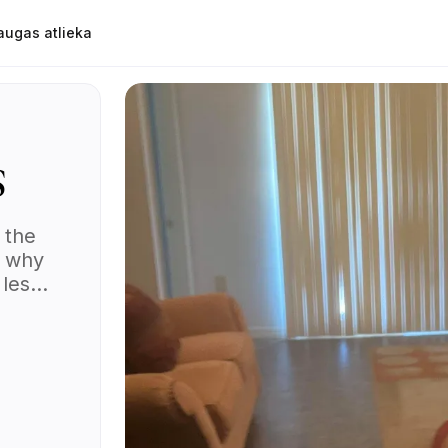
augas atlieka
s
 the
’s why
less
s for