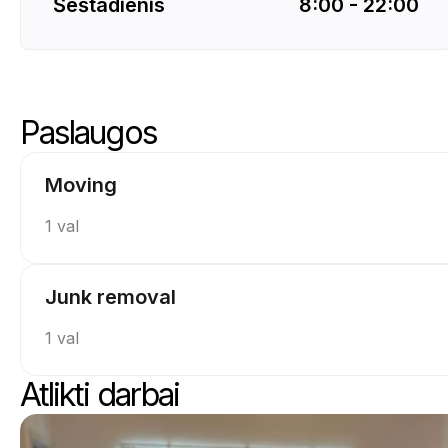
Šeštadienis
8:00 - 22:00
Paslaugos
Praleisti paslaugas
Eiti į paslaugų viršų
Moving
1 val
Junk removal
1 val
Atlikti darbai