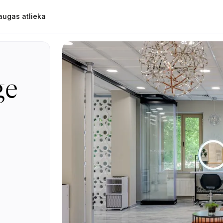
augas atlieka
ge