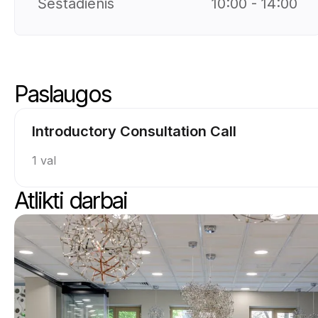
Šeštadienis
10:00 - 14:00
Paslaugos
Praleisti paslaugas
Eiti į paslaugų viršų
Introductory Consultation Call
1 val
Atlikti darbai