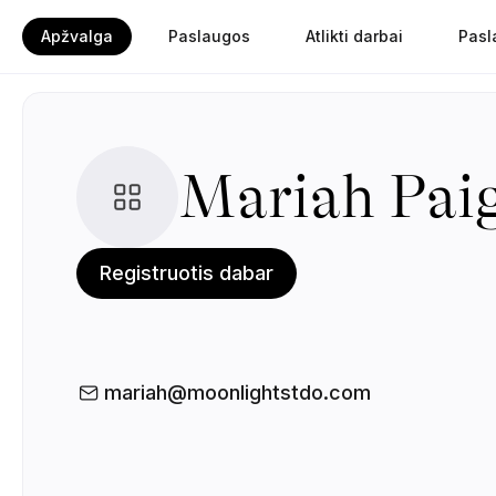
Apžvalga
Paslaugos
Atlikti darbai
Pasl
Mariah Pai
Registruotis dabar
mariah@moonlightstdo.com