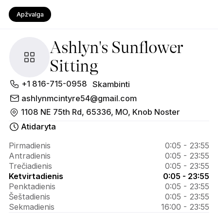
Apžvalga
Ashlyn's Sunflower
Sitting
Apie 
+1 816-715-0958
Skambinti
Ashlyn's 
ashlynmcintyre54@gmail.com
1108 NE 75th Rd, 65336, MO, Knob Noster
Sunflower 
Atidaryta
Sitting
Pirmadienis
0:05 - 23:55
Antradienis
0:05 - 23:55
Trečiadienis
0:05 - 23:55
Ketvirtadienis
0:05 - 23:55
Penktadienis
0:05 - 23:55
Šeštadienis
0:05 - 23:55
Sekmadienis
16:00 - 23:55