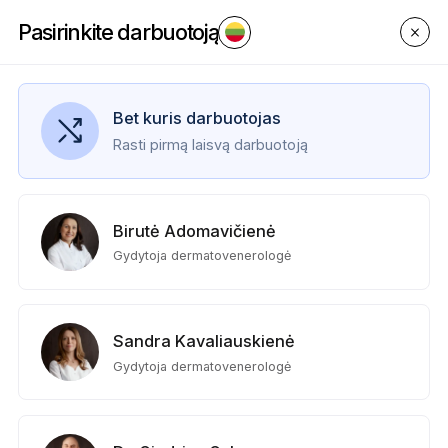
Registracija į Grožio pasaulis | Partizanų g. 26B, Kaunas | Appointible
Pasirinkite darbuotoją
Bet kuris darbuotojas
Rasti pirmą laisvą darbuotoją
Birutė Adomavičienė
Gydytoja dermatovenerologė
Sandra Kavaliauskienė
Gydytoja dermatovenerologė