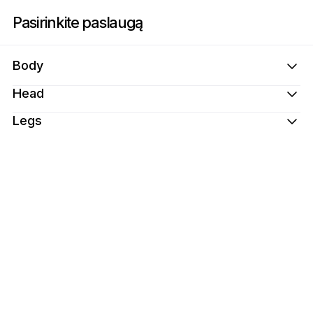
Registracija į Spa House Long Island | 185 Morris Ave, Holtsville | Appo
Pasirinkite paslaugą
Body
Head
Legs