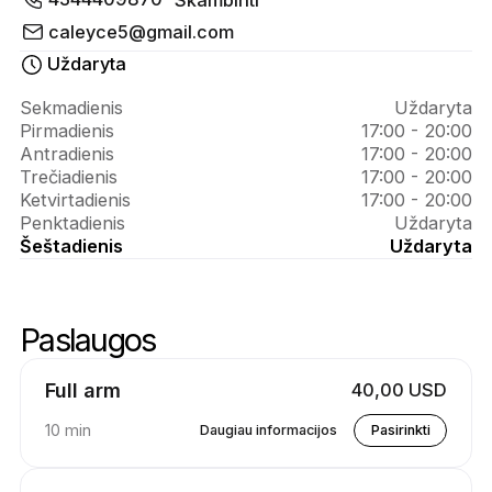
Apie 
HennabyC
caleyce5@gmail.com
Uždaryta
Sekmadienis
Uždaryta
Pirmadienis
17:00 - 20:00
Antradienis
17:00 - 20:00
Trečiadienis
17:00 - 20:00
Ketvirtadienis
17:00 - 20:00
Penktadienis
Uždaryta
Šeštadienis
Uždaryta
Paslaugos
Praleisti paslaugas
Eiti į paslaugų viršų
Full arm
40,00 USD
10 min
Daugiau informacijos
Pasirinkti