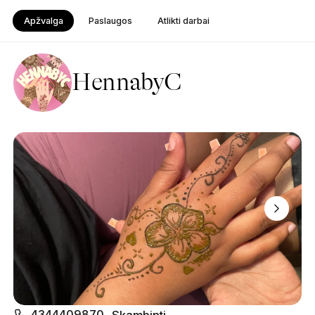
Apžvalga
Paslaugos
Atlikti darbai
HennabyC
4344409870
Skambinti