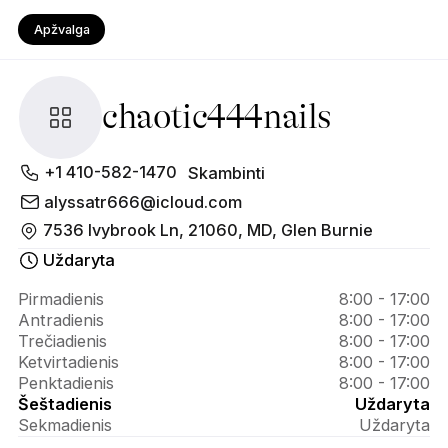
Apžvalga
chaotic444nails
Apie 
+1 410-582-1470
Skambinti
chaotic444nails
alyssatr666@icloud.com
7536 Ivybrook Ln, 21060, MD, Glen Burnie
Uždaryta
Pirmadienis
8:00 - 17:00
Antradienis
8:00 - 17:00
Trečiadienis
8:00 - 17:00
Ketvirtadienis
8:00 - 17:00
Penktadienis
8:00 - 17:00
Šeštadienis
Uždaryta
Sekmadienis
Uždaryta