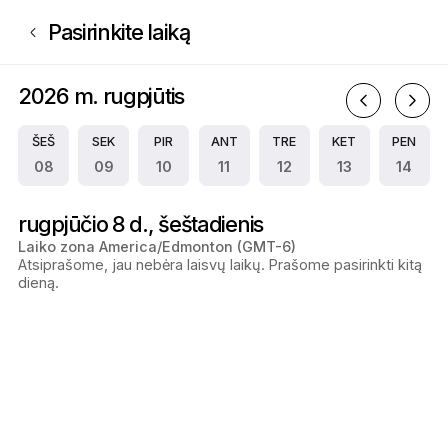
Registracija į Lash Divine | 5110 Windermere Blvd,, Edmonton | Appoin
Pasirinkite laiką
2026 m. rugpjūtis
2
ŠEŠ
SEK
PIR
ANT
TRE
KET
PEN
08
09
10
11
12
13
14
rugpjūčio 8 d., šeštadienis
Laiko zona America/Edmonton (GMT-6)
Atsiprašome, jau nebėra laisvų laikų. Prašome pasirinkti kitą
dieną.