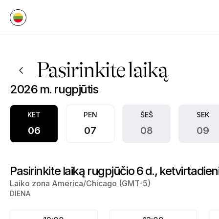
Registracija į EMJ CREDIT SOLUTIONS | PO Box 9704, Center Poin
Pasirinkite laiką
2026 m. rugpjūtis
KET
PEN
ŠEŠ
SEK
06
07
08
09
Pasirinkite laiką rugpjūčio 6 d., ketvirtadien
Laiko zona America/Chicago (GMT-5)
DIENA