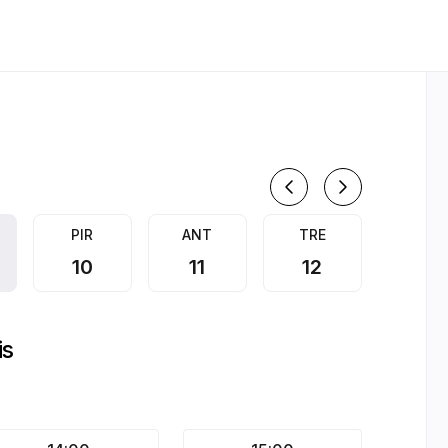
t | Appointible
2026 m. 
PIR
ANT
TRE
KET
10
11
12
13
is