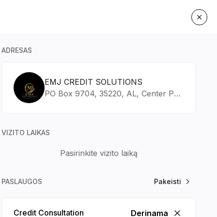
ADRESAS
EMJ CREDIT SOLUTIONS
rugpjūtis
PO Box 9704, 35220, AL, Center Point
PEN
ŠEŠ
SEK
PIR
14
15
16
17
VIZITO LAIKAS
Pasirinkite vizito laiką
PASLAUGOS
Pakeisti
Credit Consultation
Derinama