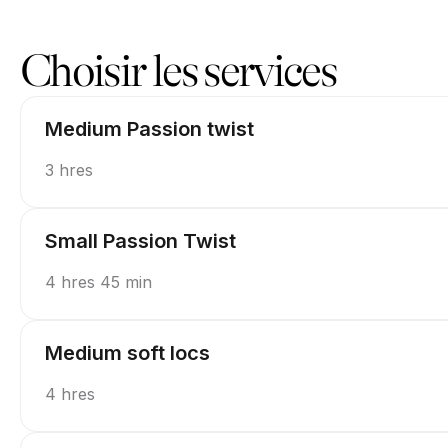
Réservez maintenant à Stylez By Kay | 537 Poplar Springs Rd, Re
Choisir les services
Medium Passion twist
3 hres
Small Passion Twist
4 hres 45 min
Medium soft locs
4 hres