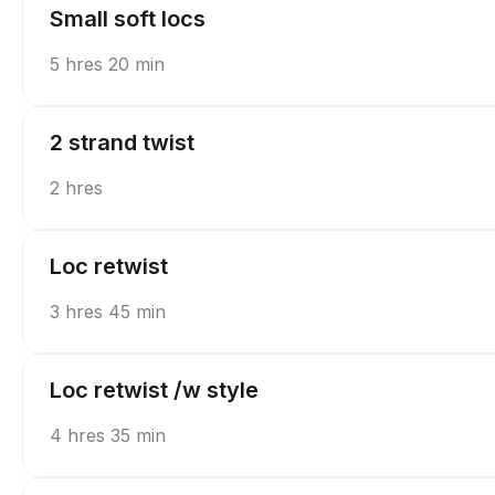
Small soft locs
5 hres 20 min
2 strand twist
2 hres
Loc retwist
3 hres 45 min
Loc retwist /w style
4 hres 35 min