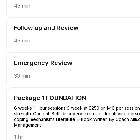
45 min
Follow up and Review
45 min
Emergency Review
30 min
Package 1 FOUNDATION
6 weeks 1-Hour sessions 6 week at $250 or $40 per session Focus: Basic understanding of self, purpose, and
strength. Content: Self-discovery exercises Identifying perso
coping mechanisms Literature E-Book Written By Coach Allison Conquering Procrastination & Mastering Time
Management
1 hr