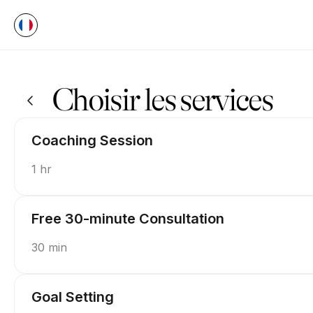
Réservez dès maintenant à P.U.S.H Coaching | Appointible
Choisir les services
Coaching Session
1 hr
Free 30-minute Consultation
30 min
Goal Setting