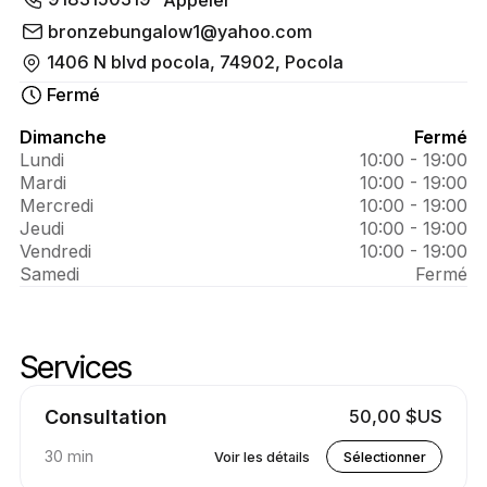
À 
propos 
bronzebungalow1@yahoo.com
1406 N blvd pocola, 74902, Pocola
de 
Fermé
tanning 
salon
Dimanche
Fermé
Lundi
10:00 - 19:00
Mardi
10:00 - 19:00
Mercredi
10:00 - 19:00
Jeudi
10:00 - 19:00
Vendredi
10:00 - 19:00
Samedi
Fermé
Services
Services de bennes à ordures
Aller au sommet des services
Consultation
50,00 $US
30 min
Voir les détails
Sélectionner