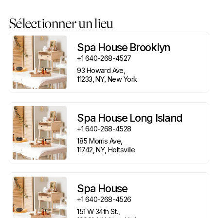
Sélectionner un lieu
Spa House Brooklyn
+1 640-268-4527
93 Howard Ave, 

11233, NY, New York
Spa House Long Island
+1 640-268-4528
185 Morris Ave, 

11742, NY, Holtsville
Spa House
+1 640-268-4526
151 W 34th St., 
