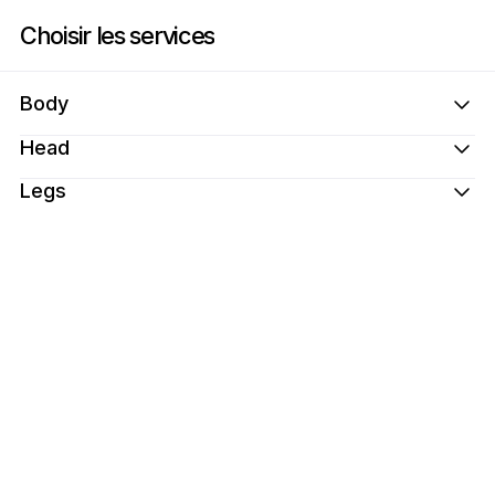
Réservez maintenant à Spa House Brooklyn | 93 Howard Ave, New York 
Choisir les services
Body
Head
Legs