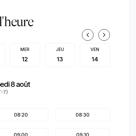
Houston | Appointible
 l'heure
août 20
MER
JEU
VEN
SAM
12
13
14
15
edi 8 août
T-7)
08:20
08:30
09:00
09:10