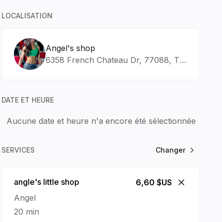
LOCALISATION
Angel's shop
26
6358 French Chateau Dr, 77088, TX, Houston
DIM
LUN
MAR
MER
16
17
18
19
DATE ET HEURE
Aucune date et heure n'a encore été sélectionnée
SERVICES
Changer
angle's little shop
6,60 $US
Angel
20 min