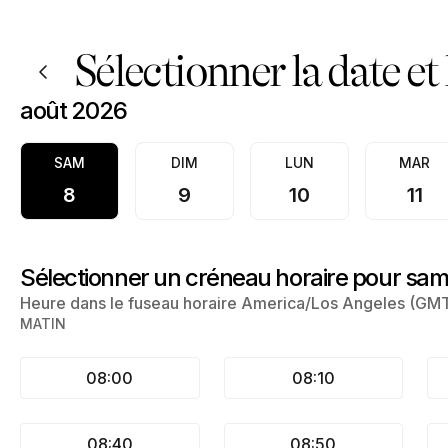
Réservez maintenant à Angel's shop | 6358 French Chateau Dr, 
Sélectionner la date et
août 2026
SAM
DIM
LUN
MAR
8
9
10
11
Sélectionner un créneau horaire pour sam
Heure dans le fuseau horaire America/Los Angeles (GM
MATIN
08:00
08:10
08:40
08:50