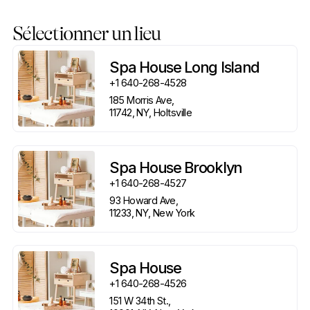
Sélectionner un lieu
Spa House Long Island
+1 640-268-4528
185 Morris Ave, 

11742, NY, Holtsville
Spa House Brooklyn
+1 640-268-4527
93 Howard Ave, 

11233, NY, New York
Spa House
+1 640-268-4526
151 W 34th St., 
