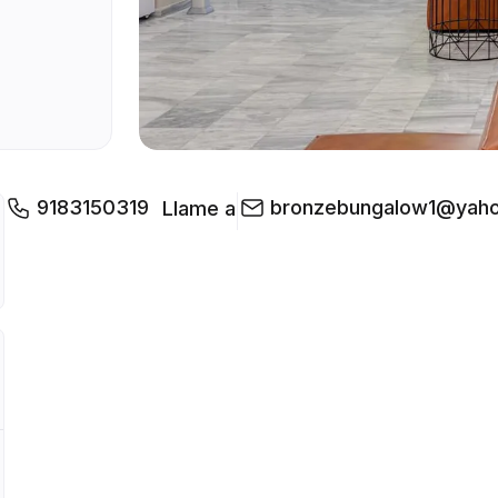
9183150319
bronzebungalow1@yah
Llame a