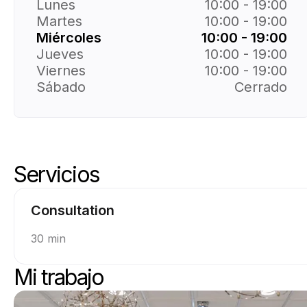
Lunes
10:00 - 19:00
Martes
10:00 - 19:00
Miércoles
10:00 - 19:00
Jueves
10:00 - 19:00
Viernes
10:00 - 19:00
Sábado
Cerrado
Servicios
Servicios Skip
Ir al inicio de los servicios
Consultation
30 min
Mi trabajo