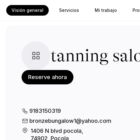
Visión general
Servicios
Mi trabajo
Pro
tanning sal
Reserve ahora
9183150319
bronzebungalow1@yahoo.com
1406 N blvd pocola, 

74902, Pocola