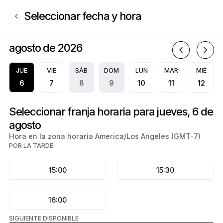
Reserva ahora en Mariah Paige | Appointible
Seleccionar fecha y hora
agosto de 2026
a
JUE
VIE
SÁB
DOM
LUN
MAR
MIÉ
6
7
8
9
10
11
12
Seleccionar franja horaria para jueves, 6 de
agosto
Hora en la zona horaria America/Los Angeles (GMT-7)
POR LA TARDE
15:00
15:30
16:00
SIGUIENTE DISPONIBLE