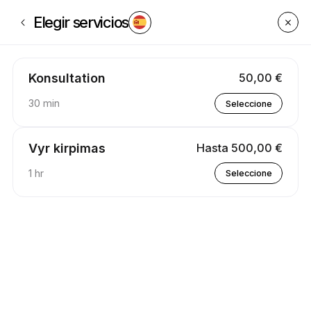
Reserve ahora en Testas UAB | 60c Jonavos g., Kaunas | Appointible
Elegir servicios
Konsultation
50,00 €
30 min
Seleccione
Vyr kirpimas
Hasta 500,00 €
1 hr
Seleccione