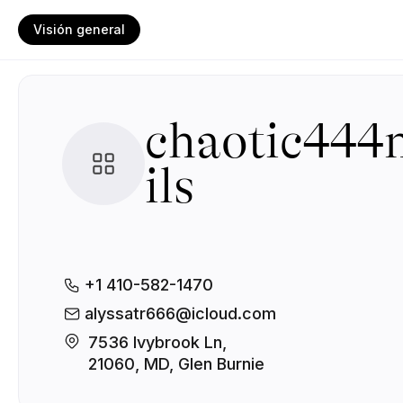
Visión general
chaotic444
ils
+1 410-582-1470
alyssatr666@icloud.com
7536 Ivybrook Ln, 

21060, MD, Glen Burnie