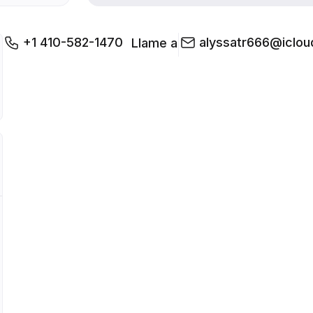
+1 410-582-1470
alyssatr666@iclo
Llame a