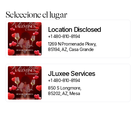
Seleccione el lugar
Location Disclosed
+1 480-810-8194
1269 N Promenade Pkwy, 

85194, AZ, Casa Grande
JLuxee Services
+1 480-810-8194
850 S Longmore, 

85202, AZ, Mesa