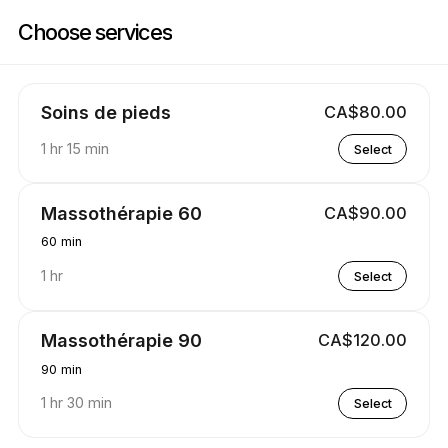
Book now at Soins Nadi | 2815 Rue des Laurentides, Sainte-Julienne | A
Choose services
Soins de pieds
CA$80.00
1 hr 15 min
Select
Massothérapie 60
CA$90.00
60 min
1 hr
Select
Massothérapie 90
CA$120.00
90 min
1 hr 30 min
Select