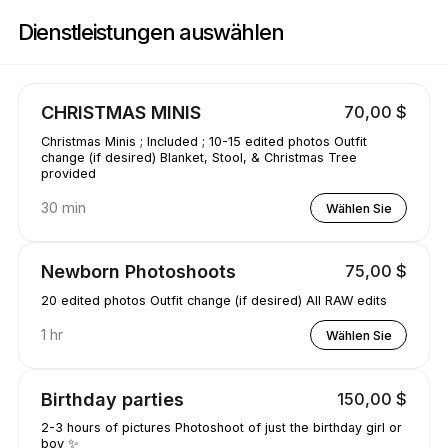
Buchen Sie jetzt bei JB Photography | 420 Swan Dr, Vinton | Appointible
Dienstleistungen auswählen
CHRISTMAS MINIS
70,00 $
Christmas Minis ; Included ; 10-15 edited photos Outfit
change (if desired) Blanket, Stool, & Christmas Tree
provided
30 min
Wählen Sie
Newborn Photoshoots
75,00 $
20 edited photos Outfit change (if desired) All RAW edits
1 hr
Wählen Sie
Birthday parties
150,00 $
2-3 hours of pictures Photoshoot of just the birthday girl or
boy ✨