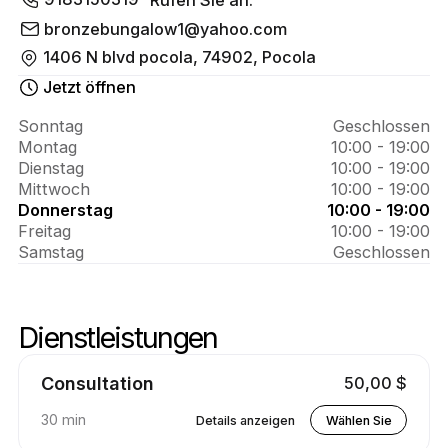
Über 
tanning 
bronzebungalow1@yahoo.com
1406 N blvd pocola, 74902, Pocola
salon
Jetzt öffnen
Sonntag
Geschlossen
Montag
10:00 - 19:00
Dienstag
10:00 - 19:00
Mittwoch
10:00 - 19:00
Donnerstag
10:00 - 19:00
Freitag
10:00 - 19:00
Samstag
Geschlossen
Dienstleistungen
Skip-Dienste
Zum Anfang der Dienstleistungen
Consultation
50,00 $
30 min
Details anzeigen
Wählen Sie