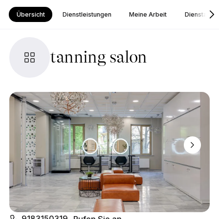
Übersicht
Dienstleistungen
Meine Arbeit
Dienstanbie
tanning salon
9183150319
Rufen Sie an.