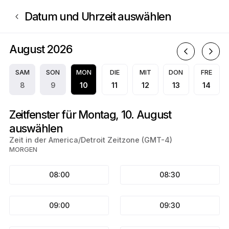
Buchen Sie jetzt bei A.S.A. Notary Services | N/A, N/A | Appointible
Datum und Uhrzeit auswählen
August 2026
A
SAM
SON
MON
DIE
MIT
DON
FRE
8
9
10
11
12
13
14
Zeitfenster für Montag, 10. August
auswählen
Zeit in der America/Detroit Zeitzone (GMT-4)
MORGEN
08:00
08:30
09:00
09:30